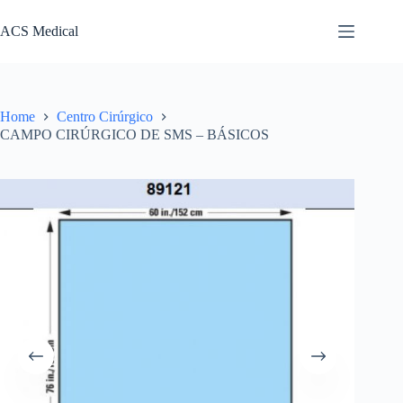
Pular
para
ACS Medical
o
conteúdo
Home
Centro Cirúrgico
CAMPO CIRÚRGICO DE SMS – BÁSICOS