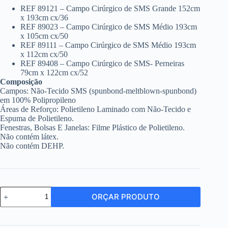
REF 89121 – Campo Cirúrgico de SMS Grande 152cm
x 193cm cx/36
REF 89023 – Campo Cirúrgico de SMS Médio 193cm
x 105cm cx/50
REF 89111 – Campo Cirúrgico de SMS Médio 193cm
x 112cm cx/50
REF 89408 – Campo Cirúrgico de SMS- Perneiras
79cm x 122cm cx/52
Composição
Campos: Não-Tecido SMS (spunbond-meltblown-spunbond)
em 100% Polipropileno
Áreas de Reforço: Polietileno Laminado com Não-Tecido e
Espuma de Polietileno.
Fenestras, Bolsas E Janelas: Filme Plástico de Polietileno.
Não contém látex.
Não contém DEHP.
CAMPO
ORÇAR PRODUTO
CIRÚRGICO
DE
SMS
-