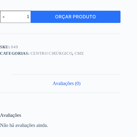
HIGIMAX
ORÇAR PRODUTO
BC
-
SABONETE
ESPUMA
ANTISSEPTICA
Blader
SKU:
049
1200ml
CATEGORIAS:
CENTRO CIRÚRGICO
,
CME
quantidade
Avaliações (0)
Avaliações
Não há avaliações ainda.